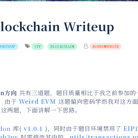
lockchain Writeup
WRITEUP
CTF
BLOCKCHAIN
B1UE1NWH1TE
ain方向
共有三道题，题目质量相比于我之前参加的
，由于
Weird EVM
这题偏向密码学而我对这方
这两题，下面讲解一下思路。
idon
库(
v1.0.1
)，同时由于题目环境禁用了
EIP
eb3py
时需修改其中的
_utils/transactions.p