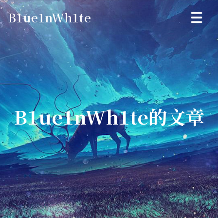
B1ue1nWh1te
B1ue1nWh1te的文章