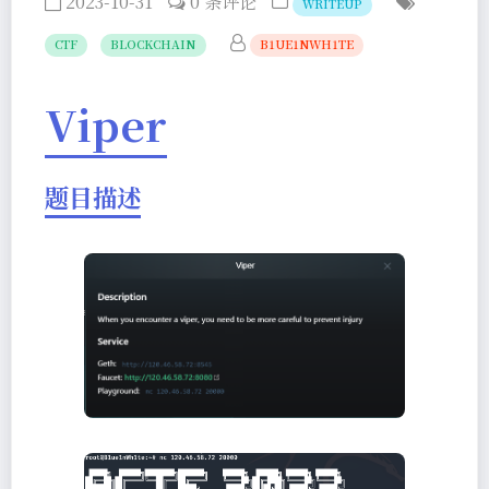
2023-10-31
0 条评论
WRITEUP
CTF
BLOCKCHAIN
B1UE1NWH1TE
Viper
题目描述