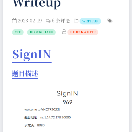
Writeup
2023-02-19
6 条评论
WRITEUP
CTF
BLOCKCHAIN
B1UE1NWH1TE
SignIN
题目描述