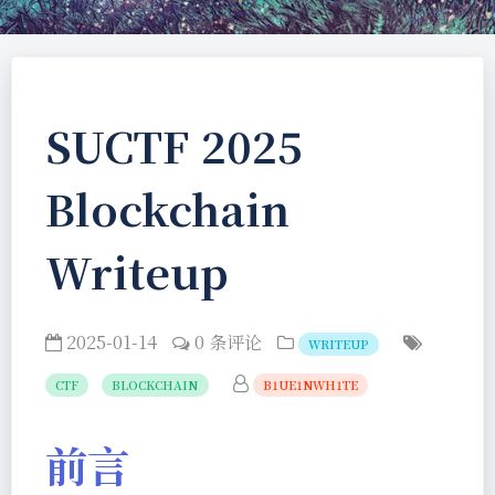
SUCTF 2025
Blockchain
Writeup
2025-01-14
0 条评论
WRITEUP
CTF
BLOCKCHAIN
B1UE1NWH1TE
前言