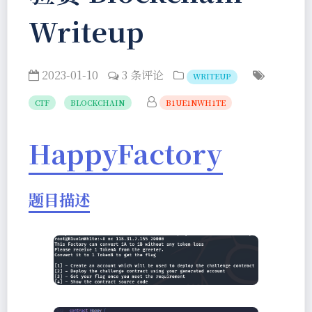
Writeup
2023-01-10
3 条评论
WRITEUP
CTF
BLOCKCHAIN
B1UE1NWH1TE
HappyFactory
题目描述